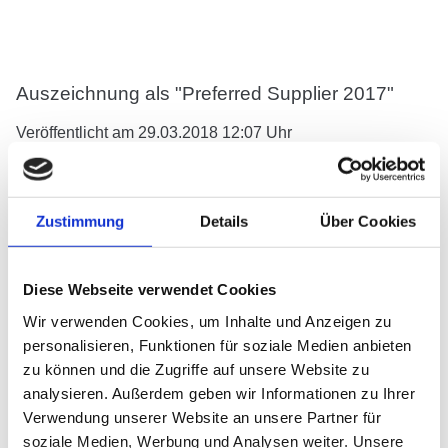
Auszeichnung als "Preferred Supplier 2017"
Veröffentlicht am
29.03.2018 12:07
Uhr
Die Zoth GmbH & Co. KG wurde für die erbrachten
Leistungen im vergangenen Jahr bereits zum 5. Mal in
Folge als
"Preferred Supplier
" der
Robert Bosch
Zustimmung
Details
Über Cookies
GmbH
ausgezeichnet.
Für die international agierende Bosch Gruppe zählt eine
Diese Webseite verwendet Cookies
leistungsfähige und zuverlässige Lieferantenbasis zu
Wir verwenden Cookies, um Inhalte und Anzeigen zu
den entscheidenden Erfolgsfaktoren im weltweiten
personalisieren, Funktionen für soziale Medien anbieten
Wettbewerb. Um eine maximale Qualität auch langfristig
zu können und die Zugriffe auf unsere Website zu
sicherstellen zu können, führt der Mischkonzern
analysieren. Außerdem geben wir Informationen zu Ihrer
im Rahmen seines Lieferantenmanagements eine
Verwendung unserer Website an unsere Partner für
permanente Bewertung all seiner Zulieferer durch. Mittels
soziale Medien, Werbung und Analysen weiter. Unsere